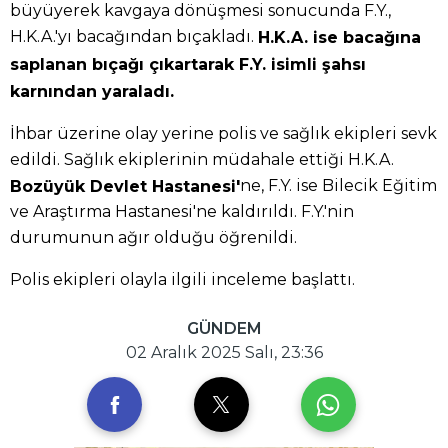
büyüyerek kavgaya dönüşmesi sonucunda F.Y.,
H.K.A.'yı bacağından bıçakladı.
H.K.A. ise bacağına
saplanan bıçağı çıkartarak F.Y. isimli şahsı
karnından yaraladı.
İhbar üzerine olay yerine polis ve sağlık ekipleri sevk
edildi. Sağlık ekiplerinin müdahale ettiği H.K.A.
ne, F.Y. ise Bilecik Eğitim
Bozüyük Devlet Hastanesi'
ve Araştırma Hastanesi'ne kaldırıldı. F.Y.'nin
durumunun ağır olduğu öğrenildi.
Polis ekipleri olayla ilgili inceleme başlattı.
GÜNDEM
02 Aralık 2025 Salı, 23:36