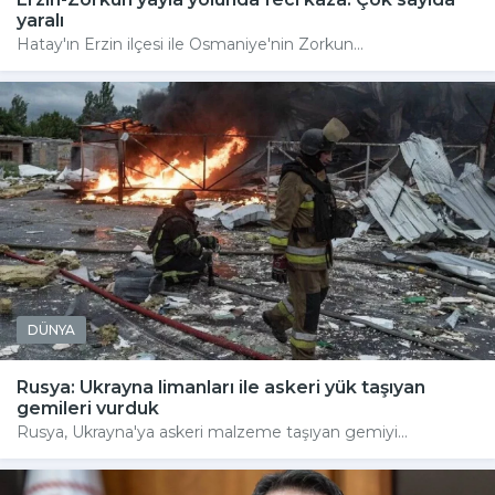
yaralı
Hatay'ın Erzin ilçesi ile Osmaniye'nin Zorkun...
DÜNYA
Rusya: Ukrayna limanları ile askeri yük taşıyan
gemileri vurduk
Rusya, Ukrayna'ya askeri malzeme taşıyan gemiyi...