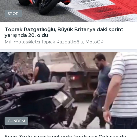
SPOR
Toprak Razgatlıoğlu, Büyük Britanya'daki sprint
yarışında 20. oldu
Milli motosikletçi Toprak Razgatlıoğlu, MotoGP...
GÜNDEM
Erzin-Zorkun yayla yolunda feci kaza: Çok sayıda