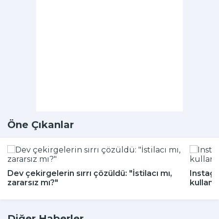
Öne Çıkanlar
Dev çekirgelerin sırrı çözüldü: "İstilacı mı,
Instagr
zararsız mı?"
kullanı
Diğer Haberler