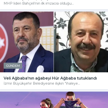
MHP lideri Bahçeli'nin ilk imzacısı olduğu...
GÜNDEM
Veli Ağbaba'nın ağabeyi Hür Ağbaba tutuklandı
İzmir Büyükşehir Belediyesine ilişkin "ihaleye...