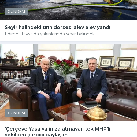
GÜNDEM
Seyir halindeki tırın dorsesi alev alev yandı
Edirne Havsa'da yakınlarında seyir halindeki...
GÜNDEM
'Çerçeve Yasa'ya imza atmayan tek MHP'li
vekilden çarpıcı paylaşım