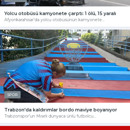
Yolcu otobüsü kamyonete çarptı: 1 ölü, 15 yaralı
Afyonkarahisar'da yolcu otobüsünün kamyonete...
SPOR
Trabzon'da kaldırımlar bordo maviye boyanıyor
Trabzonspor'un Mısırlı dünyaca ünlü futbolcu...