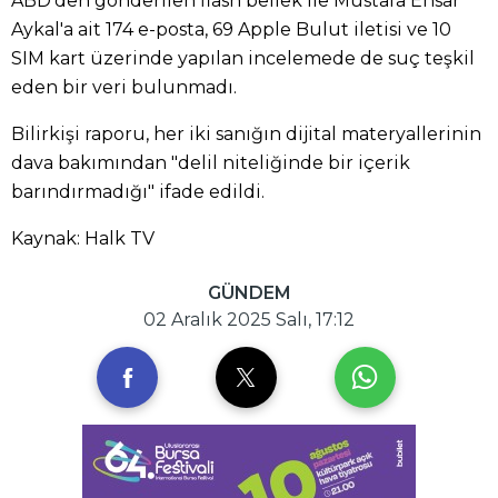
ABD'den gönderilen flash bellek ile Mustafa Ensar
Aykal'a ait 174 e-posta, 69 Apple Bulut iletisi ve 10
SIM kart üzerinde yapılan incelemede de suç teşkil
eden bir veri bulunmadı.
Bilirkişi raporu, her iki sanığın dijital materyallerinin
dava bakımından "delil niteliğinde bir içerik
barındırmadığı" ifade edildi.
Kaynak: Halk TV
GÜNDEM
02 Aralık 2025 Salı, 17:12