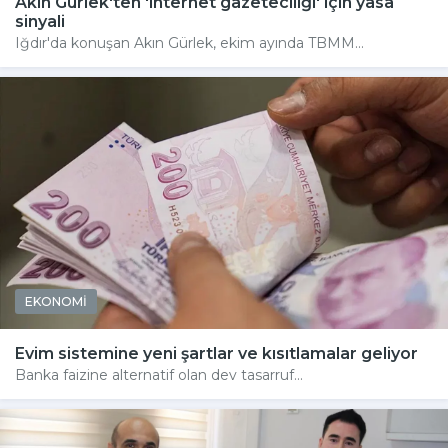
Akın Gürlek'ten 'internet gazeteciliği' için yasa
sinyali
Iğdır'da konuşan Akın Gürlek, ekim ayında TBMM...
EKONOMİ
Evim sistemine yeni şartlar ve kısıtlamalar geliyor
Banka faizine alternatif olan dev tasarruf...