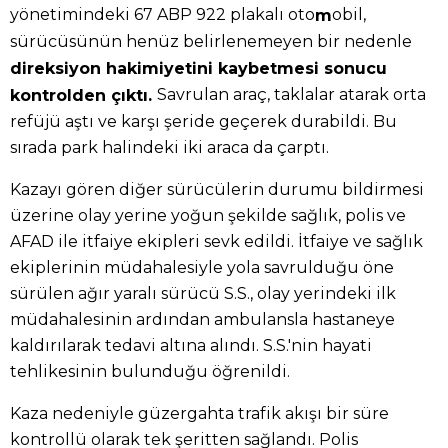
yönetimindeki 67 ABP 922 plakalı oto
obil,
m
sürücüsünün henüz belirlenemeyen bir nedenle
direksiyon hakimiyetini kaybetmesi sonucu
Savrulan araç, taklalar atarak orta
kontrolden çıktı.
refüjü aştı ve karşı şeride geçerek durabildi. Bu
sırada park halindeki iki araca da çarptı.
Kazayı gören diğer sürücülerin durumu bildirmesi
üzerine olay yerine yoğun şekilde sağlık, polis ve
AFAD ile itfaiye ekipleri sevk edildi. İtfaiye ve sağlık
ekiplerinin müdahalesiyle yola savrulduğu öne
sürülen ağır yaralı sürücü S.S., olay yerindeki ilk
müdahalesinin ardından ambulansla hastaneye
kaldırılarak tedavi altına alındı. S.S.'nin hayati
tehlikesinin bulunduğu öğrenildi.
Kaza nedeniyle güzergahta trafik akışı bir süre
kontrollü olarak tek şeritten sağlandı. Polis