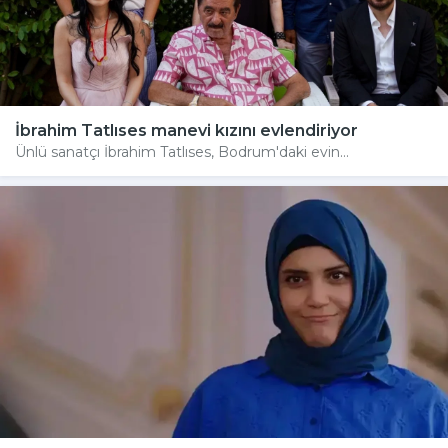
İbrahim Tatlıses manevi kızını evlendiriyor
Ünlü sanatçı İbrahim Tatlıses, Bodrum'daki evin...