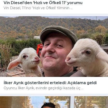
Vin Diesel'den 'Hızlı ve Öfkeli 11' yorumu
Vin Diesel, 11'inci 'Hızlı ve Öfkeli' filminin ...
İlker Ayrık gösterilerini erteledi: Açıklama geldi
Oyuncu İlker Ayrık, evinde geçirdiği kazada üç ...