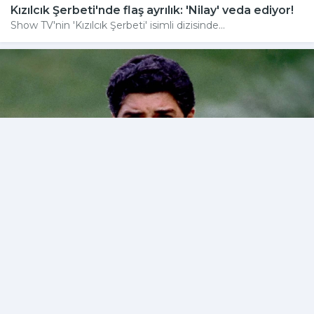
Kızılcık Şerbeti'nde flaş ayrılık: 'Nilay' veda ediyor!
Show TV'nin 'Kızılcık Şerbeti' isimli dizisinde...
"The Sopranos" dizisiyle tanınan Vincent Pastore
hayatını kaybetti
Sopranos dizisindeki rolüyle popülerlik kazanan...