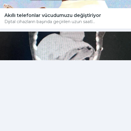
Akıllı telefonlar vücudumuzu değiştiriyor
Dijital cihazların başında geçirilen uzun saatl...
Zayıflamak isterken diş fırçasını yuttu
İstanbul'da yaşayan bir kadının zayıflamak için...