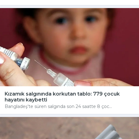
Kızamık salgınında korkutan tablo: 779 çocuk
hayatını kaybetti
Bangladeş'te süren salgında son 24 saatte 8 çoc...