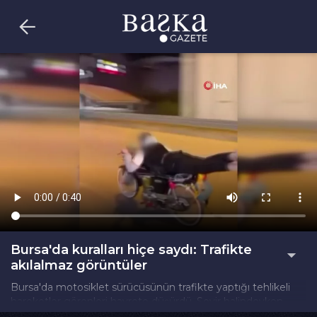
Bursa'da kuralları hiçe saydı: Trafikte
akılalmaz görüntüler
Bursa'da motosiklet sürücüsünün trafikte yaptığı tehlikeli
hareketler görenleri hayrete düşürdü. Seyir halindeyken
motosikletin üzerine uzanarak ilerleyen sürücü, adeta