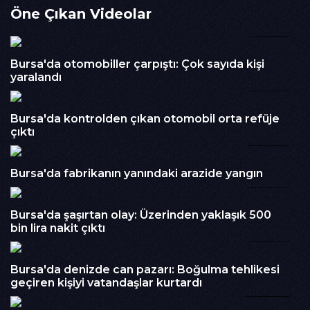
Öne Çıkan Videolar
ölümle dans etti.
01:24
İzlenme : 444
Kategori :
BURSA
Bursa'da otomobiller çarpıştı: Çok sayıda kişi
Embed Kodu :
yaralandı
00:14
Bursa'da kontrolden çıkan otomobil orta refüje
çıktı
00:43
Bursa'da fabrikanın yanındaki arazide yangın
00:44
Bursa'da şaşırtan olay: Üzerinden yaklaşık 500
bin lira nakit çıktı
00:36
Bursa'da denizde can pazarı: Boğulma tehlikesi
geçiren kişiyi vatandaşlar kurtardı
00:07