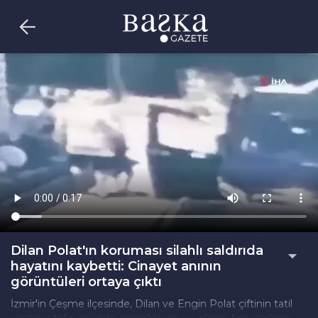
Dilan Polat'ın koruması silahlı saldırıda
hayatını kaybetti: Cinayet anının
görüntüleri ortaya çıktı
İzmir'in Çeşme ilçesinde, Dilan ve Engin Polat çiftinin tatil