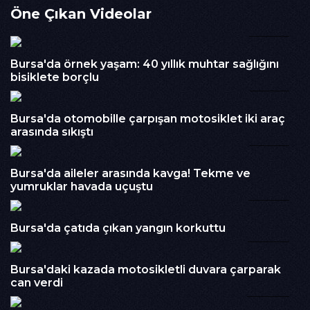
Öne Çıkan Videolar
güvenlik kamerası görüntüleri ortaya çıktı. Görüntülerde
kamyonetin mühendise çarptığı kazanın ardından
00:56
kamyonet şoförünün ağır yaralanan gencin ambulansa
taşıdığı görülüyor.
Bursa'da örnek yaşam: 40 yıllık muhtar sağlığını
İzlenme : 352
bisiklete borçlu
01:06
Kategori :
HABER
Embed Kodu :
Bursa'da otomobille çarpışan motosiklet iki araç
arasında sıkıştı
01:49
Bursa'da aileler arasında kavga! Tekme ve
yumruklar havada uçuştu
01:08
Bursa'da çatıda çıkan yangın korkuttu
00:34
Bursa'daki kazada motosikletli duvara çarparak
can verdi
00:20