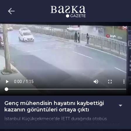
Genç mühendisin hayatını kaybettiği
kazanın görüntüleri ortaya çıktı
İstanbul Küçükçekmece'de İETT durağında otobüs
beklerken tekeri patlayan kamyonetin altında kalan genç
mühendis Görkem Selvitop'un hayatını kaybettiği kazanın