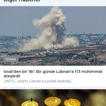
DÜNYA
İsrail'den bir 'ilk': Bir günde Lübnan'a 113 mühimmat
ateşledi!
UNIFIL, İsrail'in Lübnan'a yönelik saldırıları...