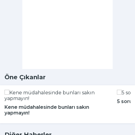
Öne Çıkanlar
5 soru
Kene müdahalesinde bunları sakın
yapmayın!
Diğer Haberler