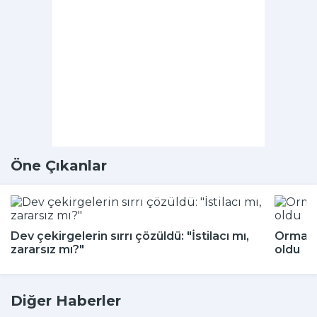
Öne Çıkanlar
Dev çekirgelerin sırrı çözüldü: "İstilacı mı,
Ormand
zararsız mı?"
oldu
Diğer Haberler