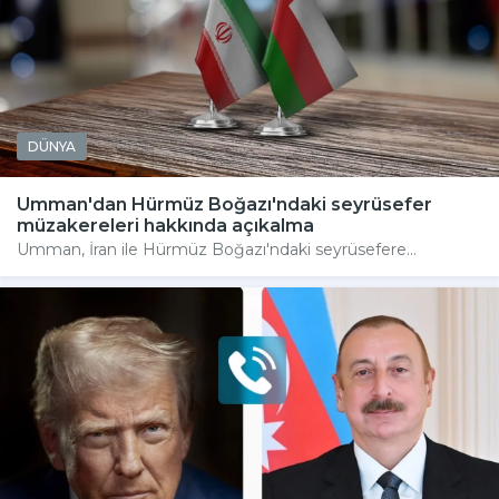
DÜNYA
Umman'dan Hürmüz Boğazı'ndaki seyrüsefer
müzakereleri hakkında açıkalma
Umman, İran ile Hürmüz Boğazı'ndaki seyrüsefere...