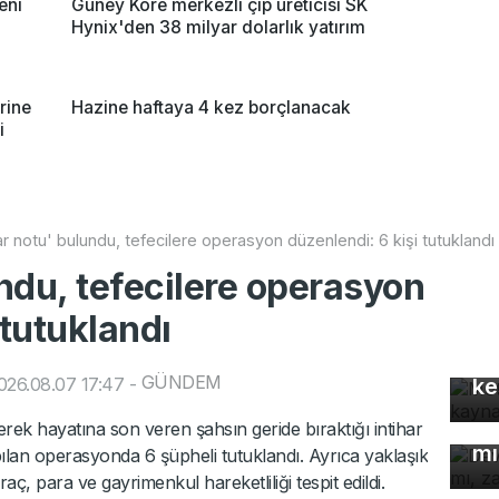
eni
Güney Kore merkezli çip üreticisi SK
Hynix'den 38 milyar dolarlık yatırım
rine
Hazine haftaya 4 kez borçlanacak
i
har notu' bulundu, tefecilere operasyon düzenlendi: 6 kişi tutuklandı
undu, tefecilere operasyon
 tutuklandı
Mo
gü
GÜNDEM
026.08.07 17:47
-
ke
De
çö
erek hayatına son veren şahsın geride bıraktığı intihar
mı
ılan operasyonda 6 şüpheli tutuklandı. Ayrıca yaklaşık
Uz
aç, para ve gayrimenkul hareketliliği tespit edildi.
gı