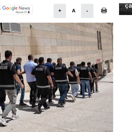
ça
+
A
-