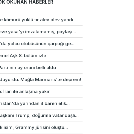
OK OKUNAN HABERLER
e kömürü yüklü tır alev alev yandı
eve yasa'yı imzalamamış, paylaşı...
da yolcu otobüsünün çarptığı ge...
mel Aşk 8. bölüm izle
arti'nin oy oranı belli oldu
duyurdu: Muğla Marmaris'te deprem!
: İran ile anlaşma yakın
istan'da yarından itibaren etik...
aşkanı Trump, doğumla vatandaşlı...
rk isim, Grammy jürisini oluştu...