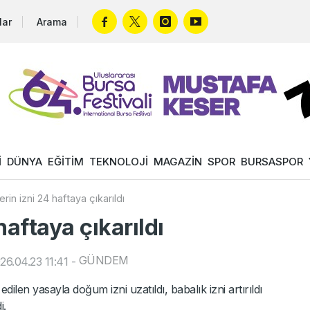
lar
Arama
İ
DÜNYA
EĞİTİM
TEKNOLOJİ
MAGAZİN
SPOR
BURSASPOR
rin izni 24 haftaya çıkarıldı
haftaya çıkarıldı
GÜNDEM
6.04.23 11:41
-
dilen yasayla doğum izni uzatıldı, babalık izni artırıldı
i.