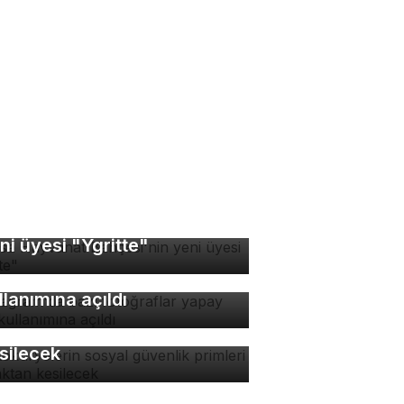
rsa Hayvanat Bahçesi'nin
ni üyesi "Ygritte"
stagram'da bazı
toğraflar yapay zeka
llanımına açıldı
tokuryelerin sosyal
venlik primleri kaynaktan
silecek