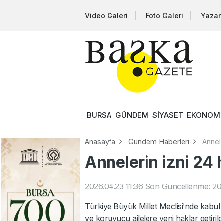
Video Galeri
Foto Galeri
Yazar
BURSA
GÜNDEM
SİYASET
EKONOM
Anasayfa
Gündem Haberleri
Annele
Annelerin izni 24 
2026.04.23 11:36
Son Güncellenme: 202
Türkiye Büyük Millet Meclisi'nde kabul e
ve koruyucu ailelere yeni haklar getirild