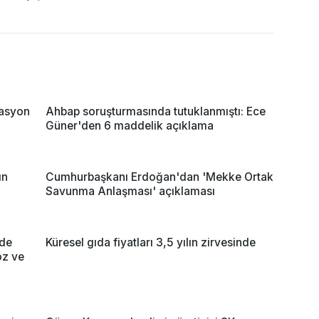
rasyon
Ahbap soruşturmasında tutuklanmıştı: Ece
Güner'den 6 maddelik açıklama
ın
Cumhurbaşkanı Erdoğan'dan 'Mekke Ortak
Savunma Anlaşması' açıklaması
nde
Küresel gıda fiyatları 3,5 yılın zirvesinde
oz ve