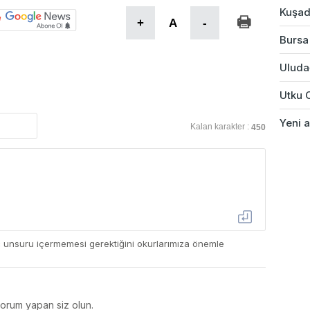
Kuşad
+
A
-
Bursa'
Uludağ
Utku 
Yeni a
Kalan karakter :
450
ç unsuru içermemesi gerektiğini okurlarımıza önemle
yorum yapan siz olun.