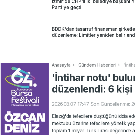
İzmir'de CHP'li iki belediye başkanı Y
Parti'ye geçti
BDDK'dan tasarruf finansman şirketle
düzenleme: Limitler yeniden belirlend
Anasayfa
Gündem Haberleri
'İnti
'İntihar notu' bul
düzenlendi: 6 kişi
2026.08.07 17:47
Son Güncellenme: 2
Elazığ'da tefecilere düştüğünü iddia ed
mektubu üzerine tefecilere yönelik yap
toplam 1 milyar Türk Lirası değerinde ar