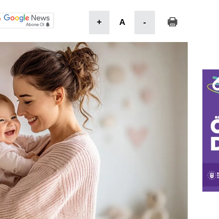
+
A
-