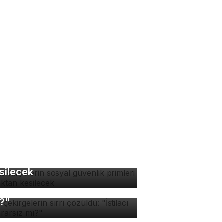
tokuryelerin sosyal
venlik primleri kaynaktan
silecek
v çekirgelerin sırrı
züldü: "İstilacı mı, zararsız
?"
manlardan ultra işlenmiş
dalara karşı acil önlem