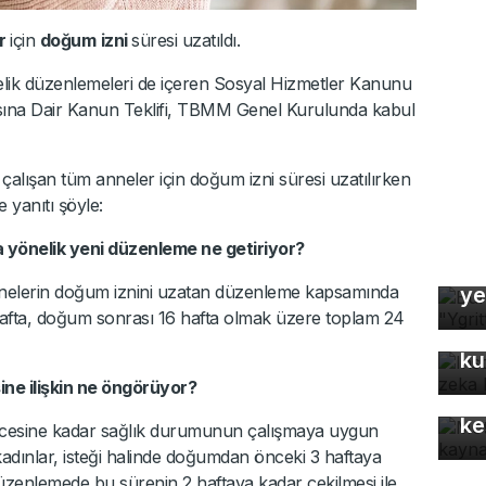
er
için
doğum
izni
süresi uzatıldı.
ik düzenlemeleri de içeren Sosyal Hizmetler Kanunu
asına Dair Kanun Teklifi, TBMM Genel Kurulunda kabul
alışan tüm anneler için doğum izni süresi uzatılırken
 yanıtı şöyle:
a yönelik yeni düzenleme ne getiriyor?
Bu
nelerin doğum iznini uzatan düzenleme kapsamında
ye
In
fta, doğum sonrası 16 hafta olmak üzere toplam 24
fo
ku
Mo
ne ilişkin ne öngörüyor?
gü
ke
ncesine kadar sağlık durumunun çalışmaya uygun
adınlar, isteği halinde doğumdan önceki 3 haftaya
zenlemede bu sürenin 2 haftaya kadar çekilmesi ile