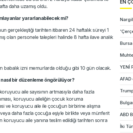
EN Ç
afta daha uzamış oldu.
layanlar yararlanabilecek mi?
Nargil
 gerçekleştiği tarihten itibaren 24 haftalık süreyi 1
'Çerç
ış olan personele talepleri halinde 8 hafta ilave analık
Bursa'
Muhte
YENİ P
n babalık izni memurlarda olduğu gibi 10 gün olacak.
AFAD 
k nasıl bir düzenleme öngörülüyor?
Trump
koruyucu aile sayısının artmasıyla daha fazla
nması, koruyucu aileliğin çocuk koruma
Bulgar
si ve koruyucu aile ile çocuğun birbirine alışma
veya daha fazla çocuğa eşiyle birlikte veya münferit
ABD B
 koruyucu aile yanına teslim edildiği tarihten sonra
İki Tü