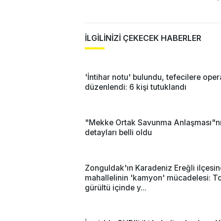
İLGİLİNİZİ ÇEKECEK HABERLER
'İntihar notu' bulundu, tefecilere ope
düzenlendi: 6 kişi tutuklandı
"Mekke Ortak Savunma Anlaşması"n
detayları belli oldu
Zonguldak'ın Karadeniz Ereğli ilçesi
mahallelinin 'kamyon' mücadelesi: T
gürültü içinde y...