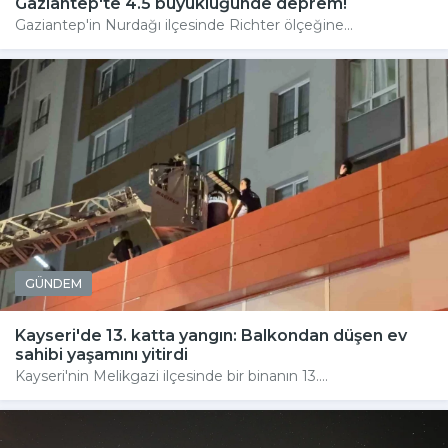
Gaziantep'te 4.5 büyüklüğünde deprem!
Gaziantep'in Nurdağı ilçesinde Richter ölçeğine...
GÜNDEM
Kayseri'de 13. katta yangın: Balkondan düşen ev
sahibi yaşamını yitirdi
Kayseri'nin Melikgazi ilçesinde bir binanın 13....