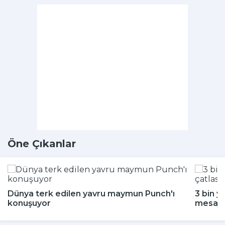
Öne Çıkanlar
Dünya terk edilen yavru maymun Punch'ı
3 bin y
konuşuyor
mesajı