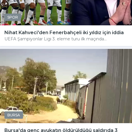
SPOR
Nihat Kahveci'den Fenerbahçeli iki yıldız için iddia
UEFA Şampiyonlar Ligi 3. eleme turu ilk maçında...
BURSA
Bursa'da genç avukatın öldürüldüğü saldırıda 3