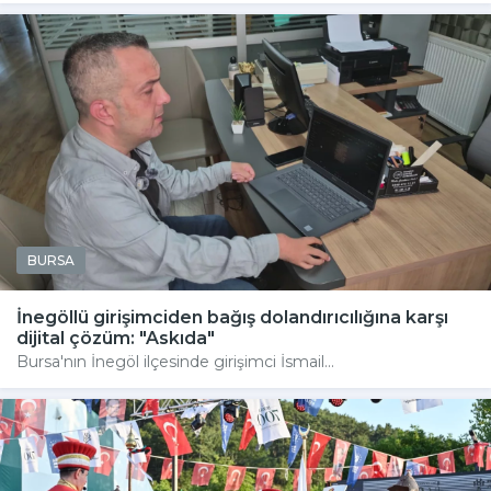
BURSA
İnegöllü girişimciden bağış dolandırıcılığına karşı
dijital çözüm: "Askıda"
Bursa'nın İnegöl ilçesinde girişimci İsmail...