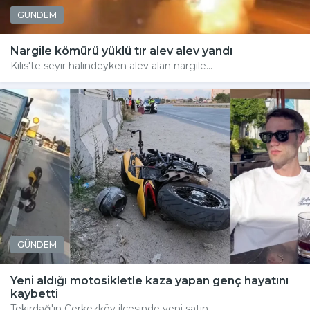
GÜNDEM
Nargile kömürü yüklü tır alev alev yandı
Kilis'te seyir halindeyken alev alan nargile...
GÜNDEM
Yeni aldığı motosikletle kaza yapan genç hayatını
kaybetti
Tekirdağ'ın Çerkezköy ilçesinde yeni satın...