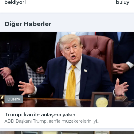
bekliyor!
buluyor
Diğer Haberler
DÜNYA
Trump: İran ile anlaşma yakın
ABD Başkanı Trump, İran'la müzakerelerin iyi...