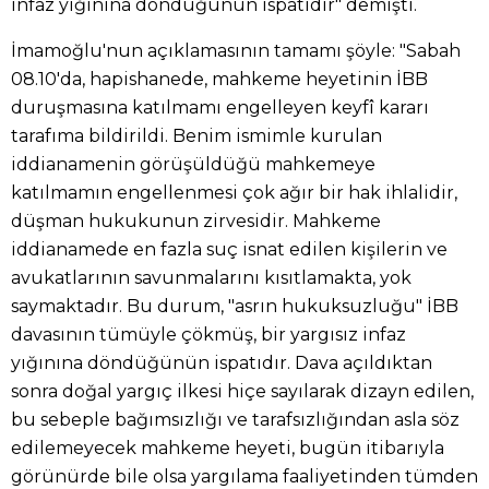
infaz yığınına döndüğünün ispatıdır" demişti.
İmamoğlu'nun açıklamasının tamamı şöyle: "Sabah
08.10'da, hapishanede, mahkeme heyetinin İBB
duruşmasına katılmamı engelleyen keyfî kararı
tarafıma bildirildi. Benim ismimle kurulan
iddianamenin görüşüldüğü mahkemeye
katılmamın engellenmesi çok ağır bir hak ihlalidir,
düşman hukukunun zirvesidir. Mahkeme
iddianamede en fazla suç isnat edilen kişilerin ve
avukatlarının savunmalarını kısıtlamakta, yok
saymaktadır. Bu durum, "asrın hukuksuzluğu" İBB
davasının tümüyle çökmüş, bir yargısız infaz
yığınına döndüğünün ispatıdır. Dava açıldıktan
sonra doğal yargıç ilkesi hiçe sayılarak dizayn edilen,
bu sebeple bağımsızlığı ve tarafsızlığından asla söz
edilemeyecek mahkeme heyeti, bugün itibarıyla
görünürde bile olsa yargılama faaliyetinden tümden