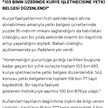
"103 BİNİN ÜZERİNDE KURYE İŞLETMECİSİNE YETKİ
BELGESİ DÜZENLENDİ"
Kurye faaliyetlerinin hızlı şekilde kayıt altına
alınabilmesi amacıyla yetki belgesi ücretlerinde
yüzde 95 indirim imkanı sağlandığını da hatırlatan
Uraloğlu, son bir yılda sektörde önemli bir kayıtlılık
artışı yaşandığını söyledi. Bakan Uraloğlu
açıklamasında şu ifadelere yer verdi:
"Yönetmeliğin yürürlüğe girdiği tarihten bugüne
kadar geçen bir yıllık süreçte toplam 103 bin 493
kurye işletmecisine yetki belgesi düzenlendik. Söz
konusu yetki belgelerine toplam 106 bin 77 taşıt
kaydedildi. Bir taşıtla faaliyet
gösteren motokurye sayımız 100 bin 876'ya ulaştı."
Kullanılan taşıtların dağılımına ilişkin de bilgi veren
Uraloğlu, taşıtların 91 bin 777'sinin motosiklet, 5 bin