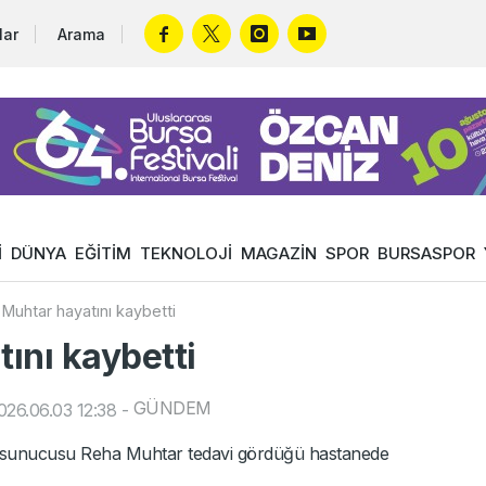
lar
Arama
İ
DÜNYA
EĞİTİM
TEKNOLOJİ
MAGAZİN
SPOR
BURSASPOR
Muhtar hayatını kaybetti
ını kaybetti
GÜNDEM
26.06.03 12:38
-
r sunucusu Reha Muhtar tedavi gördüğü hastanede