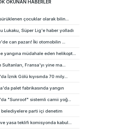
OK OKUNAN HABERLER
ürüklenen çocuklar olarak bilin...
u Lukaku, Süper Lig'e haber yolladı
'de can pazarı! İki otomobilin ...
e yangına müdahale eden helikopt...
n Sultanları, Fransa'yı yine ma...
da İznik Gölü kıyısında 70 mily...
a'da palet fabrikasında yangın
da "Sunroof" sistemli camii yoğ...
 belediyelere parti içi denetim
e yasa teklifi komisyonda kabul...