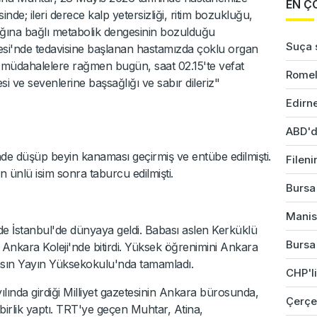
EN Ç
sinde; ileri derece kalp yetersizliği, ritim bozukluğu,
ığına bağlı metabolik dengesinin bozulduğu
Suça s
si'nde tedavisine başlanan hastamızda çoklu organ
bi müdahalelere rağmen bugün, saat 02.15'te vefat
Romel
esi ve sevenlerine başsağlığı ve sabır dileriz"
Edirne
ABD'd
e düşüp beyin kanaması geçirmiş ve entübe edilmişti.
Fileni
ünlü isim sonra taburcu edilmişti.
Bursa'
Manis
 İstanbul'de dünyaya geldi. Babası aslen Kerküklü
Bursa'
D Ankara Koleji'nde bitirdi. Yüksek öğrenimini Ankara
 Basın Yayın Yüksekokulu'nda tamamladı.
CHP'li
yılında girdiği Milliyet gazetesinin Ankara bürosunda,
Çerçev
abirlik yaptı. TRT'ye geçen Muhtar, Atina,