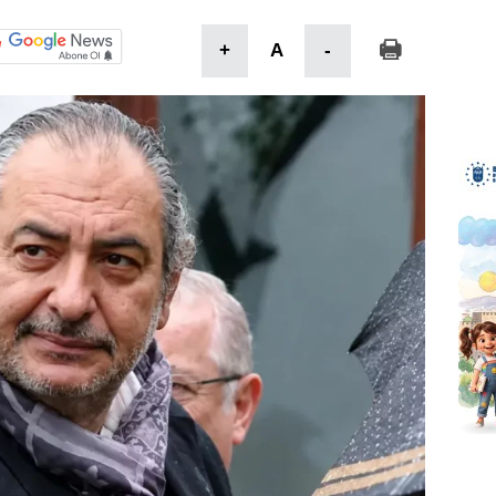
+
A
-