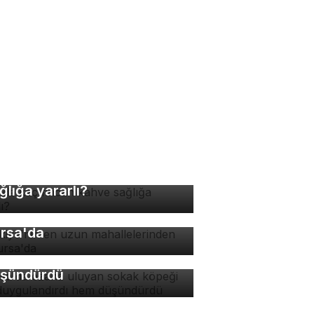
nde kaç fincan kahve
ğlığa yararlı?
rkiye'nin en uzun
hallelerinden biri
rsa'da ezana uluyan
rsa'da
kak köpeği hem
ygulandırdı hem
şündürdü