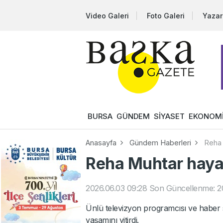
Video Galeri
Foto Galeri
Yazar
BURSA
GÜNDEM
SİYASET
EKONOM
Anasayfa
Gündem Haberleri
Reha 
Reha Muhtar hayat
2026.06.03 09:28
Son Güncellenme: 20
Ünlü televizyon programcısı ve habe
yaşamını yitirdi.