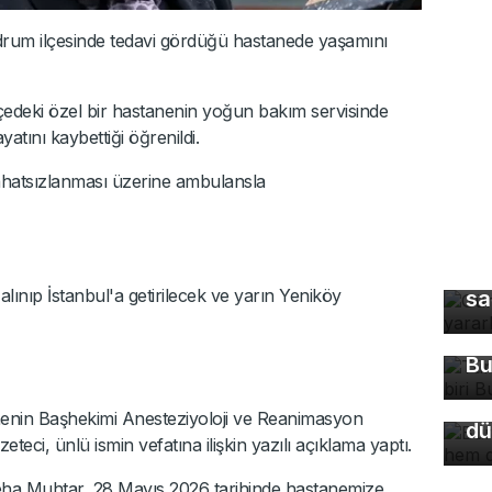
rum ilçesinde tedavi gördüğü hastanede yaşamını
ilçedeki özel bir hastanenin yoğun bakım servisinde
atını kaybettiği öğrenildi.
ahatsızlanması üzerine ambulansla
Gü
nıp İstanbul'a getirilecek ve yarın Yeniköy
sa
Tü
ma
Bu
Bu
so
du
enin Başhekimi Anesteziyoloji ve Reanimasyon
dü
ci, ünlü ismin vefatına ilişkin yazılı açıklama yaptı.
ha Muhtar, 28 Mayıs 2026 tarihinde hastanemize