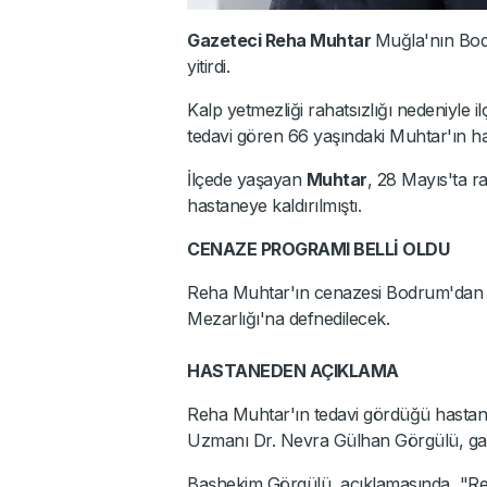
Gazeteci Reha Muhtar
Muğla'nın Bod
yitirdi.
Kalp yetmezliği rahatsızlığı nedeniyle 
tedavi gören 66 yaşındaki Muhtar'ın hay
İlçede yaşayan
Muhtar
, 28 Mayıs'ta r
hastaneye kaldırılmıştı.
CENAZE PROGRAMI BELLİ OLDU
Reha Muhtar'ın cenazesi Bodrum'dan alı
Mezarlığı'na defnedilecek.
HASTANEDEN AÇIKLAMA
Reha Muhtar'ın tedavi gördüğü hastan
Uzmanı Dr. Nevra Gülhan Görgülü, gazete
Başhekim Görgülü, açıklamasında, "Re