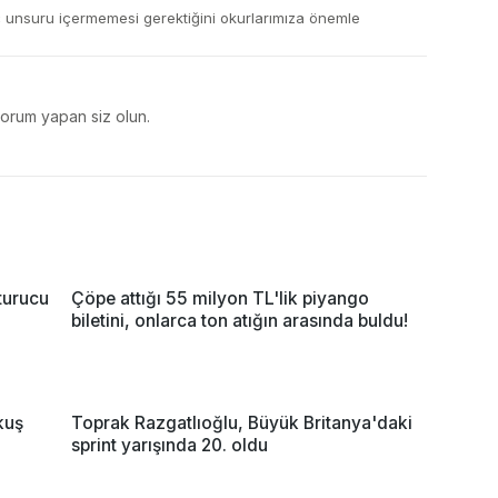
ç unsuru içermemesi gerektiğini okurlarımıza önemle
yorum yapan siz olun.
turucu
Çöpe attığı 55 milyon TL'lik piyango
biletini, onlarca ton atığın arasında buldu!
kuş
Toprak Razgatlıoğlu, Büyük Britanya'daki
sprint yarışında 20. oldu