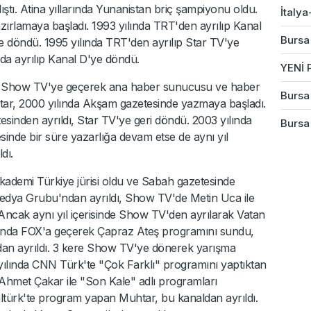
ştı. Atina yıllarında Yunanistan briç şampiyonu oldu.
İtalya
azırlamaya başladı. 1993 yılında TRT'den ayrılıp Kanal
Bursa
e döndü. 1995 yılında TRT'den ayrılıp Star TV'ye
da ayrılıp Kanal D'ye döndü.
YENİ P
lıp Show TV'ye geçerek ana haber sunucusu ve haber
Bursa 
ar, 2000 yılında Akşam gazetesinde yazmaya başladı.
inden ayrıldı, Star TV'ye geri döndü. 2003 yılında
Bursa
sinde bir süre yazarlığa devam etse de aynı yıl
dı.
kademi Türkiye jürisi oldu ve Sabah gazetesinde
Medya Grubu'ndan ayrıldı, Show TV'de Metin Uca ile
Ancak aynı yıl içerisinde Show TV'den ayrılarak Vatan
lında FOX'a geçerek Çapraz Ateş programını sundu,
ldan ayrıldı. 3 kere Show TV'ye dönerek yarışma
yılında CNN Türk'te "Çok Farklı" programını yaptıktan
hmet Çakar ile "Son Kale" adlı programları
altürk'te program yapan Muhtar, bu kanaldan ayrıldı.