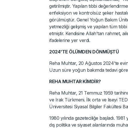
getirilmiştir. Yapılan tıbbi değerlendirme
enfeksiyon ve kontrolsüz şeker hastal
görülmüştür. Genel Yoğun Bakım Ünite
yetmezliği gelişmiş ve yapılan tüm tıb
etmiştir. Kendisine Allah'tan rahmet, ail
ifadelerine yer verdi.
2024'TE ÖLÜMDEN DÖNMÜŞTÜ
Reha Muhtar, 20 Ağustos 2024'te evind
Uzun süre yoğun bakımda tedavi gören 
REHA MUHTAR KİMDİR?
Reha Muhtar, 21 Temmuz 1959 tarihinde
ve Irak Türkmeni. İlk orta ve liseyi TE
Üniversitesi Siyasal Bilgiler Fakültesi
1980 yılında gazeteciliğe başladı. 1981 
dış politika ve siyaset alanlarında muh