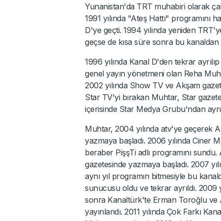
Yunanistan'da TRT muhabiri olarak çalı
1991 yılında "Ateş Hattı" programını h
D'ye geçti. 1994 yılında yeniden TRT'y
geçse de kısa süre sonra bu kanaldan 
1996 yılında Kanal D'den tekrar ayrı
genel yayın yönetmeni olan Reha Muht
2002 yılında Show TV ve Akşam gazetes
Star TV'yi bırakan Muhtar, Star gazete
içerisinde Star Medya Grubu'ndan ayrıl
Muhtar, 2004 yılında atv'ye geçerek A
yazmaya başladı. 2006 yılında Ciner 
beraber PişşTi adlı programını sundu. 
gazetesinde yazmaya başladı. 2007 yı
aynı yıl programın bitmesiyle bu kana
sunucusu oldu ve tekrar ayrıldı. 2009 
sonra Kanaltürk'te Erman Toroğlu ve A
yayınlandı. 2011 yılında Çok Farkı Kan