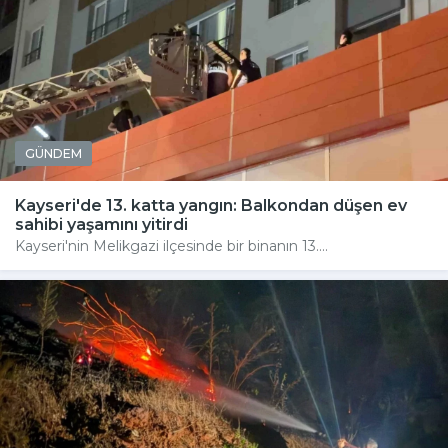
GÜNDEM
Kayseri'de 13. katta yangın: Balkondan düşen ev
sahibi yaşamını yitirdi
Kayseri'nin Melikgazi ilçesinde bir binanın 13....