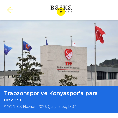
Trabzonspor ve Konyaspor'a para
cezası
, 03 Haziran 2026 Çarşamba, 15:34
SPOR