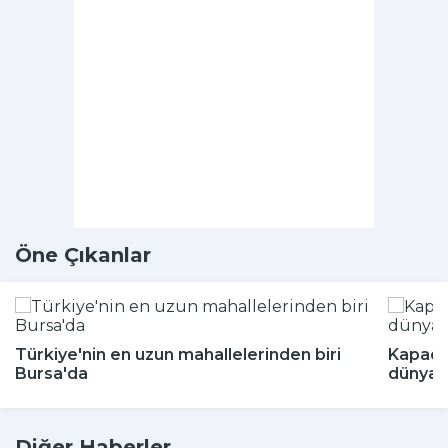
Öne Çıkanlar
Türkiye'nin en uzun mahallelerinden biri
Kapado
Bursa'da
dünyada
Diğer Haberler