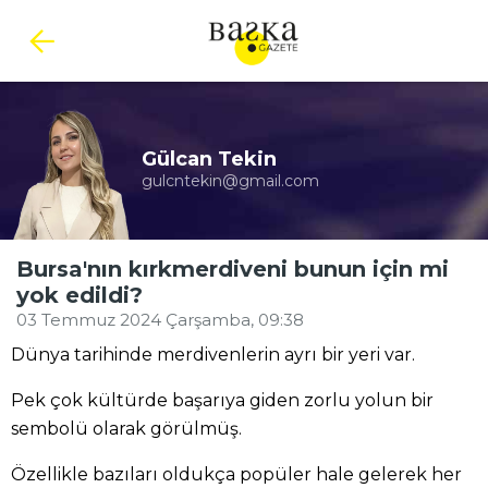
Gülcan Tekin
gulcntekin@gmail.com
Bursa'nın kırkmerdiveni bunun için mi
yok edildi?
03 Temmuz 2024 Çarşamba, 09:38
Dünya tarihinde merdivenlerin ayrı bir yeri var.
Pek çok kültürde başarıya giden zorlu yolun bir
sembolü olarak görülmüş.
Özellikle bazıları oldukça popüler hale gelerek her