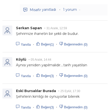
yanıtladı
1 yorum
Misafir
-
Serkan Sapan
31 Aralık, 12:59
Şehrimize ihanetin bir şekli de budur.
Beğen
Beğenmedim
(1)
(0)
Yanıtla
Köylü
05 Aralık, 14:44
Aynısı yeniden yapılmalıdır....tarih yaşatilsin
Beğen
Beğenmedim
(3)
(0)
Yanıtla
Eski Bursalılar Burada
25 Eylül, 17:30
Şehirlerin kimliği ile oynuyorlar bilerek
Beğen
Beğenmedim
(3)
(0)
Yanıtla