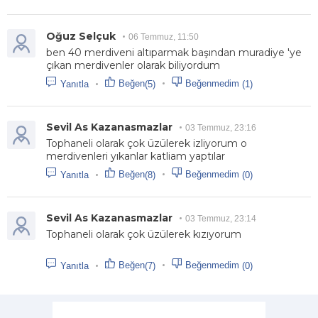
Oğuz Selçuk
06 Temmuz, 11:50
ben 40 merdiveni altıparmak başından muradiye 'ye
çıkan merdivenler olarak biliyordum
Beğen
Beğenmedim
(5)
(1)
Yanıtla
Sevil As Kazanasmazlar
03 Temmuz, 23:16
Tophaneli olarak çok üzülerek izliyorum o
merdivenleri yıkanlar katliam yaptılar
Beğen
Beğenmedim
(8)
(0)
Yanıtla
Sevil As Kazanasmazlar
03 Temmuz, 23:14
Tophaneli olarak çok üzülerek kızıyorum
Beğen
Beğenmedim
(7)
(0)
Yanıtla