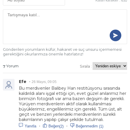
Kalan karakter :
450
Gönderilen yorumların küfür, hakaret ve suç unsuru içermemesi
gerektiğini okurlarımıza önemle hatırlatırız!
Yorum
Sırala :
7
Efe
26 Mayıs, 09:05
Bu merdivenler Balibey Han restitüsyonu sırasında
kaldırıldı alanı işgal ettiği için, evet güzel anılarımız her
birimizin fotoğrafı var ama bazen değişim de gerekli.
Yürüyen merdivenlerin aktif olarak kullanılması
büyüklerimiz, engellilerimiz için gerekli. Tüm üst, alt
geçit ve benzeri yerlerdeki merdivenlerin sürekli
bakımlarının yapılıp çalışır şekilde tutulmalı.
Beğen
Beğenmedim
(2)
(1)
Yanıtla