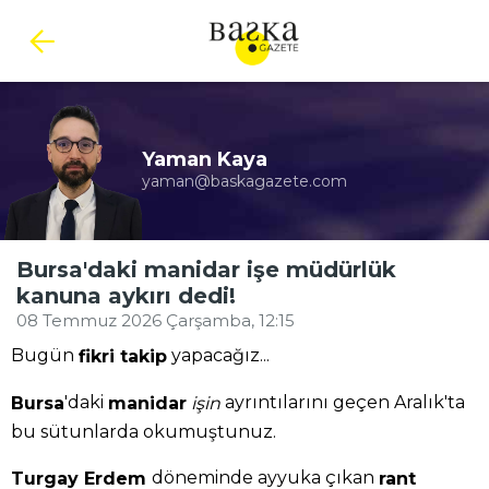
Yaman Kaya
yaman@baskagazete.com
Bursa'daki manidar işe müdürlük
kanuna aykırı dedi!
08 Temmuz 2026 Çarşamba, 12:15
Bugün
yapacağız...
fikri takip
'daki
ayrıntılarını geçen Aralık'ta
Bursa
manidar
işin
bu sütunlarda okumuştunuz.
döneminde ayyuka çıkan
Turgay Erdem
rant