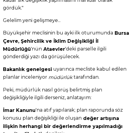
kadar sık değişiklik yapılmasını manidar olarak
gördük."
Gelelim yeni gelişmeye...
Büyükşehir meclisinin bu ayki ilk oturumunda
Bursa
Çevre, Şehircilik ve İklim Değişikliği İl
'nün
'deki parselle ilgili
Müdürlüğü
Ataevler
gönderdiği yazı da görüşülecek.
uyarınca mecliste kabul edilen
Bakanlık genelgesi
planlar inceleniyor
tarafından.
müdürlük
Peki, müdürlük nasıl görüş belirtmiş plan
değişikliğiyle ilgili derseniz, anlatayım:
'na atıf yapılarak; plan raporunda söz
İmar Kanunu
konusu plan değişikliği ile oluşan
değer artışına
ilişkin herhangi bir değerlendirme yapılmadığı