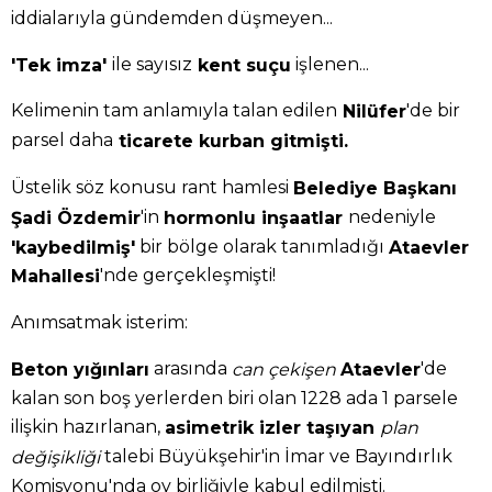
iddialarıyla gündemden düşmeyen...
ile sayısız
işlenen...
'Tek imza'
kent suçu
Kelimenin tam anlamıyla talan edilen
'de bir
Nilüfer
parsel daha
ticarete kurban gitmişti.
Üstelik söz konusu rant hamlesi
Belediye Başkanı
'in
nedeniyle
Şadi Özdemir
hormonlu inşaatlar
bir bölge olarak tanımladığı
'kaybedilmiş'
Ataevler
'nde gerçekleşmişti!
Mahallesi
Anımsatmak isterim:
arasında
'de
Beton yığınları
can çekişen
Ataevler
kalan son boş yerlerden biri olan 1228 ada 1 parsele
ilişkin hazırlanan,
asimetrik izler taşıyan
plan
talebi Büyükşehir'in İmar ve Bayındırlık
değişikliği
Komisyonu'nda oy birliğiyle kabul edilmişti.