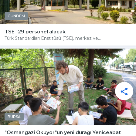
GÜNDEM
TSE 129 personel alacak
Türk Standardları Enstitüsü (TSE), merkez ve...
BURSA
"Osmangazi Okuyor"un yeni durağı Yeniceabat