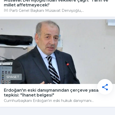
Müsavat Dervişoğlu'ndan vekillere çağrı: 'Tarih ve
millet affetmeyecek!'
İYİ Parti Genel Başkanı Müsavat Dervişoğlu,...
SİYASET
Erdoğan'ın eski danışmanından çerçeve yasa
tepkisi: "İhanet belgesi"
Cumhurbaşkanı Erdoğan'ın eski hukuk danışmanı...