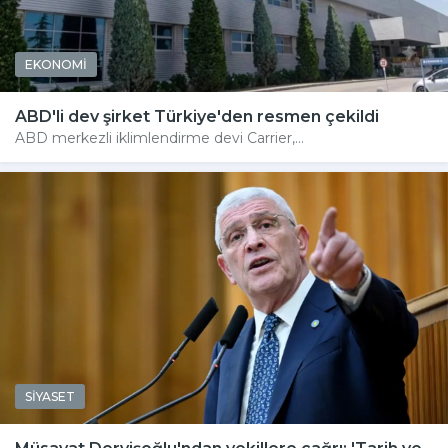
EKONOMİ
ABD'li dev şirket Türkiye'den resmen çekildi
ABD merkezli iklimlendirme devi Carrier,...
SİYASET