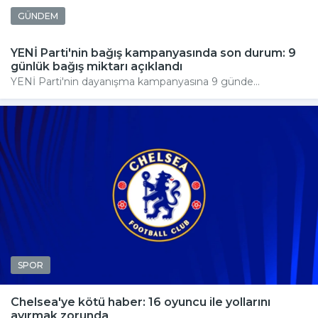
GÜNDEM
YENİ Parti'nin bağış kampanyasında son durum: 9
günlük bağış miktarı açıklandı
YENİ Parti'nin dayanışma kampanyasına 9 günde...
SPOR
Chelsea'ye kötü haber: 16 oyuncu ile yollarını
ayırmak zorunda