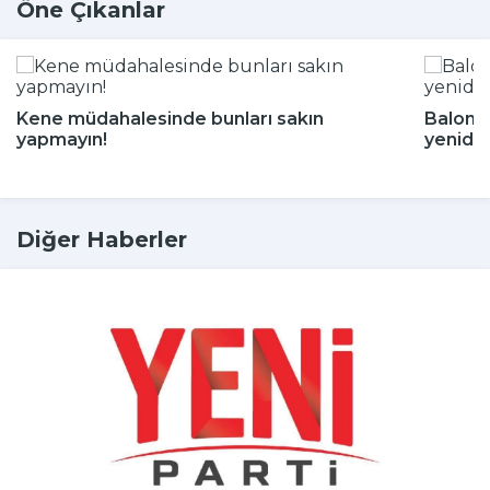
Öne Çıkanlar
Kene müdahalesinde bunları sakın
Balon b
yapmayın!
yeniden
Diğer Haberler