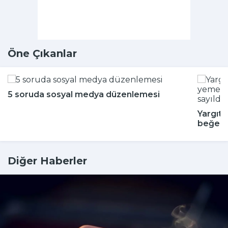
Öne Çıkanlar
5 soruda sosyal medya düzenlemesi
Yargıta
beğenm
Diğer Haberler