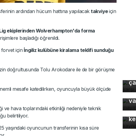
ferinin ardından hücum hattına yapılacak
takviye
için
 Lig ekiplerinden Wolverhampton'da forma
irişimlere başladığı öğrenildi.
forvet için
İngiliz kulübüne kiralama teklifi sunduğu
Uz
izin doğrultusunda Tolu Arokodare ile de bir görüşme
gı
ça
Bu
önemli mesafe katedilirken, oyuncuyla büyük ölçüde
ma
va
Mo
i ve hava toplarındaki etkinliği nedeniyle teknik
gü
u belirtiliyor.
ke
 25 yaşındaki oyuncunun transferinin kısa süre
or.