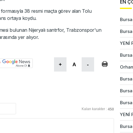
EN Ç
formasıyla 38 resmi maçta görev alan Tolu
ans ortaya koydu.
Bursa'
eşmesi bulunan Nijeryalı santrfor, Trabzonspor'un
Bursa'
 arasında yer alıyor.
YENİ P
Bursa'
+
A
-
Orhan
Bursa'
Bursa'
Bursa
Kalan karakter :
450
YENİ P
Bursa'