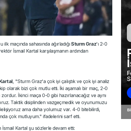
u ilk maçında sahasında ağırladığı
Sturm Graz
'ı 2-0
irektör İsmail Kartal karşılaşmanın ardından
Kartal
, "Sturm Graz'a çok iyi çalıştık ve çok iyi analiz
kip olarak bizi çok mutlu etti. İki aşamalı bir maç, 2-0
zordur. İkinci maça 0-0 gibi hazırlanacağız ve aynı
yoruz. Taktik disiplinden vazgeçmedik ve oyunumuzu
lişiyoruz ama daha yolumuz var. 4-0 bitebilirdi,
a çok mutluyum." ifadelerini sarf etti.
 İsmail Kartal şu sözlerle devam etti: