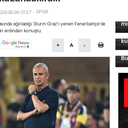
De
SPOR
26.08.06 01:57
-
çö
mı
hasında ağırladığı Sturm Graz'ı yenen Fenerbahçe'de
nin ardından konuştu.
Bu
ku
Tü
+
A
-
ma
Bu