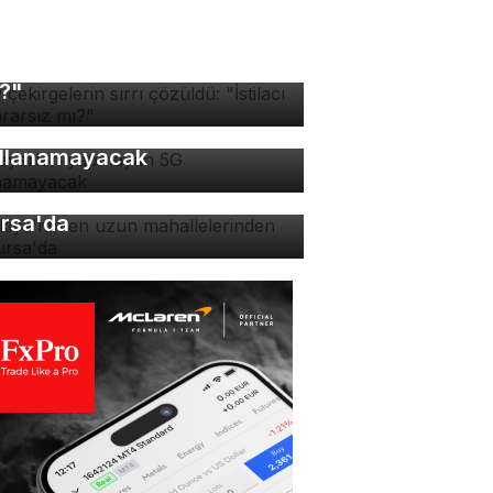
v çekirgelerin sırrı
züldü: "İstilacı mı, zararsız
?"
 ayarları yapmayan 5G
llanamayacak
rkiye'nin en uzun
hallelerinden biri
rsa'da