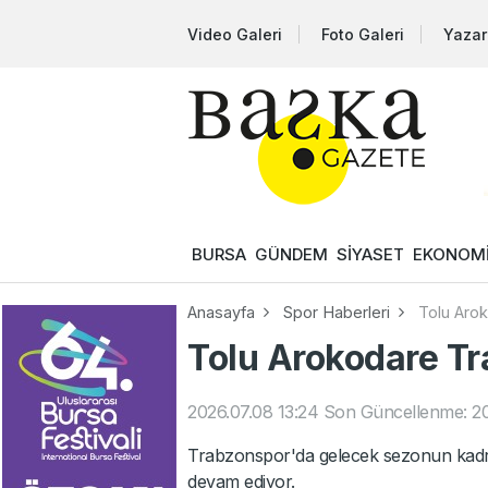
Video Galeri
Foto Galeri
Yazar
BURSA
GÜNDEM
SİYASET
EKONOM
Anasayfa
Spor Haberleri
Tolu Aro
Tolu Arokodare T
2026.07.08 13:24
Son Güncellenme: 20
Trabzonspor'da gelecek sezonun kadro
devam ediyor.