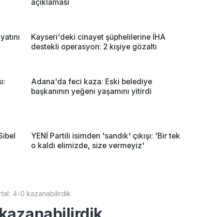
açıklaması
yatını
Kayseri'deki cinayet şüphelilerine İHA
destekli operasyon: 2 kişiye gözaltı
ı:
Adana'da feci kaza: Eski belediye
başkanının yeğeni yaşamını yitirdi
Sibel
YENİ Partili isimden 'sandık' çıkışı: 'Bir tek
o kaldı elimizde, size vermeyiz'
tal: 4-0 kazanabilirdik
 kazanabilirdik