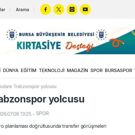
lar
Arama
İ
DÜNYA
EĞİTİM
TEKNOLOJİ
MAGAZİN
SPOR
BURSASPOR
kodare Trabzonspor yolcusu
rabzonspor yolcusu
SPOR
26.07.08 13:25
-
 planlaması doğrultusunda transfer görüşmeleri