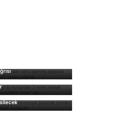
manlardan ultra işlenmiş
dalara karşı acil önlem
ğrısı
rsa'da kurtarılan 3 minik
kak maymunundan haber
r
tokuryelerin sosyal
venlik primleri kaynaktan
silecek