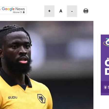
+
A
-