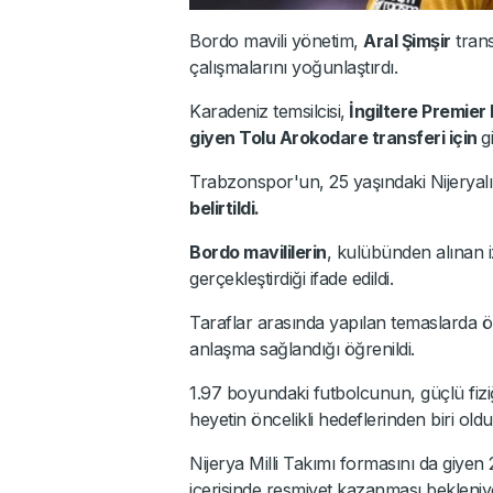
Bordo mavili yönetim,
Aral Şimşir
trans
çalışmalarını yoğunlaştırdı.
Karadeniz temsilcisi,
İngiltere Premier
giyen Tolu Arokodare transferi için
g
Trabzonspor'un, 25 yaşındaki Nijeryalı 
belirtildi.
Bordo mavililerin
, kulübünden alınan 
gerçekleştirdiği ifade edildi.
Taraflar arasında yapılan temaslarda 
anlaşma sağlandığı öğrenildi.
1.97 boyundaki futbolcunun, güçlü fiziğ
heyetin öncelikli hedeflerinden biri olduğ
Nijerya Milli Takımı formasını da giyen
içerisinde resmiyet kazanması bekleniy